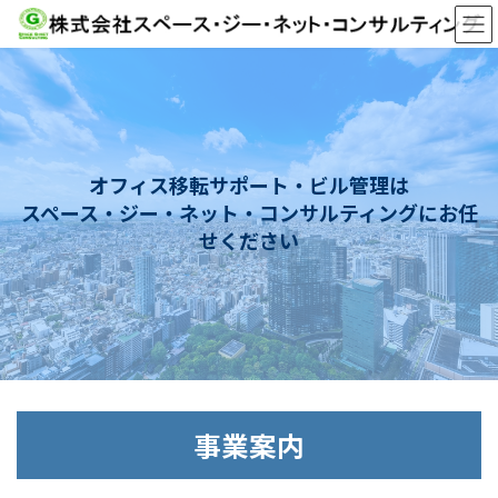
コ
ナ
ン
ビ
テ
ゲ
ン
ー
ツ
シ
へ
ョ
ス
ン
キ
に
オフィス移転サポート・ビル管理は
ッ
移
スペース・ジー・ネット・コンサルティングにお任
プ
動
せください
事業案内