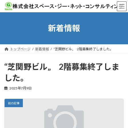
コ
ナ
ン
ビ
テ
ゲ
ン
ー
ツ
シ
新着情報
へ
ョ
ス
ン
キ
に
ッ
移
トップページ
新着情報
“芝関野ビル„ 2階募集終了しました。
プ
動
“芝関野ビル„ 2階募集終了しま
した。
2025年7月9日
前の記事